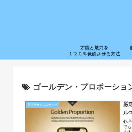
才能と魅力を
１２０％覚醒させる方法
ゴールデン・プロポーショ
厳
目的別サトルエナジー
ル
心理
でも
ます