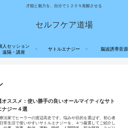
才能と魅力を、自分で１２０％覚醒させる
セルフケア道場
個人セッション
サトルエナジー
脳波誘導音源
遠隔・講座
ン
選オススメ：使い勝手の良いオールマイティなサト
エナジー４選
療法家でヒーラーの渡辺高史です。悩みや目的を選ばず、初心者
日常生活で使いやすいサトルエナジーを、４つ厳選してご紹介し
。仕事、家事、勉強、運動、睡眠、人間関係、脳力開発、スピリ