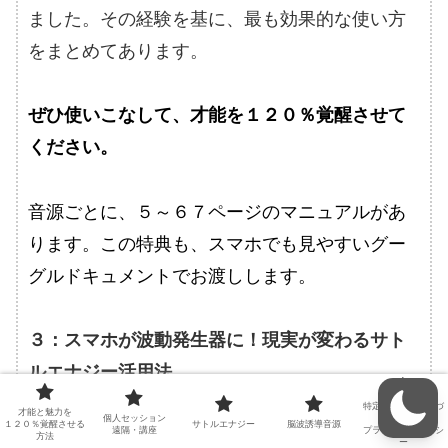
ました。その経験を基に、最も効果的な使い方
をまとめてあります。
ぜひ使いこなして、才能を１２０％覚醒させて
ください。
音源ごとに、５～６７ページのマニュアルがあ
ります。この特典も、スマホでも見やすいグー
グルドキュメントでお渡しします。
３：スマホが波動発生器に！現実が変わるサト
ルエナジー活用法
特定商取引法に基づ
才能と魅力を
個人セッション
く表記
１２０％覚醒させる
サトルエナジー
脳波誘導音源
遠隔・講座
プライバシーポリシ
ＳＥＳ社のサトルエナジーを使うと、スマホや
方法
ー