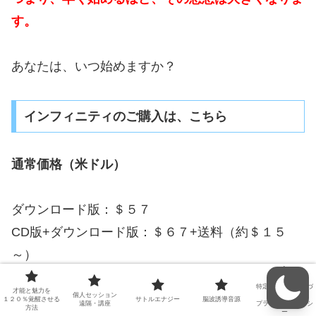
す。
あなたは、いつ始めますか？
インフィニティのご購入は、こちら
通常価格（米ドル）
ダウンロード版：＄５７
CD版+ダウンロード版：＄６７+送料（約＄１５
～）
特定商取引法に基づ
才能と魅力を
個人セッション
く表記
日本円価格は、カートで確認できます。
１２０％覚醒させる
サトルエナジー
脳波誘導音源
遠隔・講座
プライバシーポリシ
方法
ー